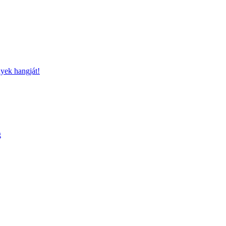
nyek hangját!
g