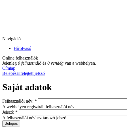
Navigáció
Hírolvasó
Online felhasználók
Jelenleg
0 felhasználó
és
0 vendég
van a webhelyen.
Címlap
Belépés
Elfelejtett jelszó
Saját adatok
Felhasználói név:
*
A webhelyen regisztrált felhasználói név.
Jelszó:
*
A felhasználói névhez tartozó jelszó.
Belépés