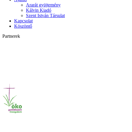
Ararát gyüjtemény
Kálvin Kiadó
Szent István Társulat
Kapcsolat
Köszöntő
Partnerek