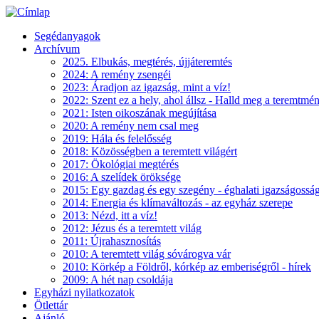
Segédanyagok
Archívum
2025. Elbukás, megtérés, újjáteremtés
2024: A remény zsengéi
2023: Áradjon az igazság, mint a víz!
2022: Szent ez a hely, ahol állsz - Halld meg a teremtmé
2021: Isten oikoszának megújítása
2020: A remény nem csal meg
2019: Hála és felelősség
2018: Közösségben a teremtett világért
2017: Ökológiai megtérés
2016: A szelídek öröksége
2015: Egy gazdag és egy szegény - éghalati igazságossá
2014: Energia és klímaváltozás - az egyház szerepe
2013: Nézd, itt a víz!
2012: Jézus és a teremtett világ
2011: Újrahasznosítás
2010: A teremtett világ sóvárogva vár
2010: Körkép a Földről, kórkép az emberiségről - hírek
2009: A hét nap csoldája
Egyházi nyilatkozatok
Ötlettár
Ajánló