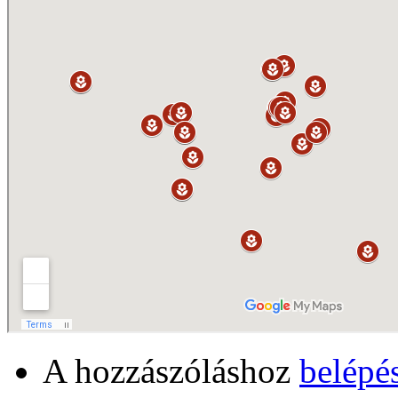
A hozzászóláshoz
belépé