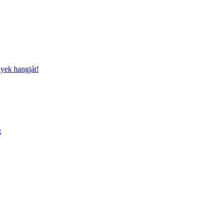
nyek hangját!
g