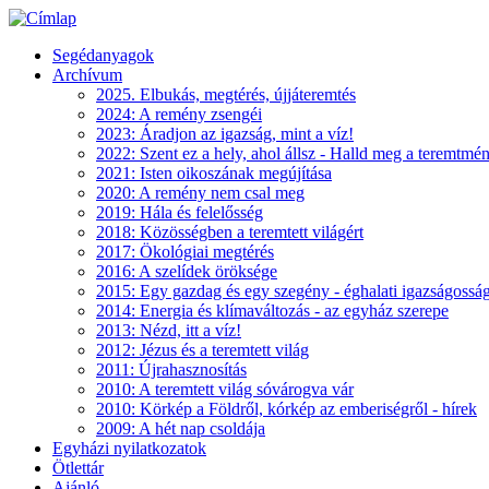
Segédanyagok
Archívum
2025. Elbukás, megtérés, újjáteremtés
2024: A remény zsengéi
2023: Áradjon az igazság, mint a víz!
2022: Szent ez a hely, ahol állsz - Halld meg a teremtmé
2021: Isten oikoszának megújítása
2020: A remény nem csal meg
2019: Hála és felelősség
2018: Közösségben a teremtett világért
2017: Ökológiai megtérés
2016: A szelídek öröksége
2015: Egy gazdag és egy szegény - éghalati igazságossá
2014: Energia és klímaváltozás - az egyház szerepe
2013: Nézd, itt a víz!
2012: Jézus és a teremtett világ
2011: Újrahasznosítás
2010: A teremtett világ sóvárogva vár
2010: Körkép a Földről, kórkép az emberiségről - hírek
2009: A hét nap csoldája
Egyházi nyilatkozatok
Ötlettár
Ajánló