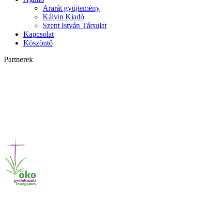
Ararát gyüjtemény
Kálvin Kiadó
Szent István Társulat
Kapcsolat
Köszöntő
Partnerek